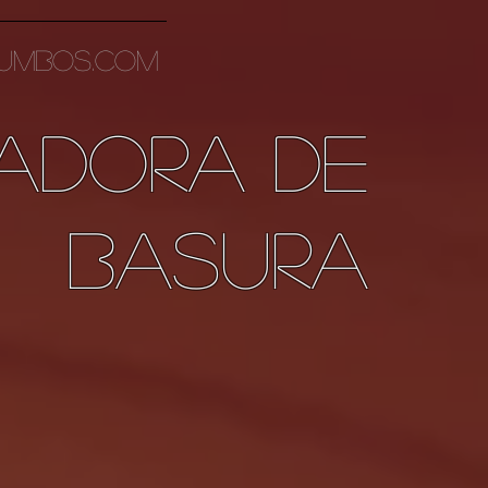
UMBOS.COM
adora de
basura