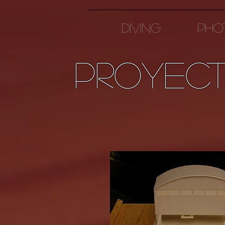
Diving
PHO
proyec